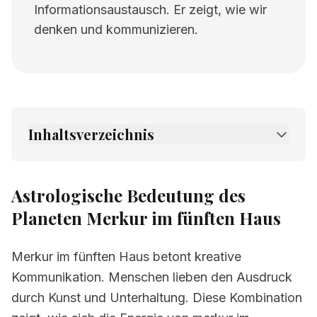
Informationsaustausch. Er zeigt, wie wir
denken und kommunizieren.
Inhaltsverzeichnis
1.
Astrologische Bedeutung des Planeten
Merkur im fünften Haus
Astrologische Bedeutung des
2.
Verwandte Seiten
Planeten Merkur im fünften Haus
Merkur im fünften Haus betont kreative
Kommunikation. Menschen lieben den Ausdruck
durch Kunst und Unterhaltung. Diese Kombination