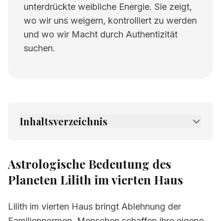
unterdrückte weibliche Energie. Sie zeigt,
wo wir uns weigern, kontrolliert zu werden
und wo wir Macht durch Authentizität
suchen.
Inhaltsverzeichnis
1.
Astrologische Bedeutung des Planeten Lilith
im vierten Haus
Astrologische Bedeutung des
2.
Verwandte Seiten
Planeten Lilith im vierten Haus
Lilith im vierten Haus bringt Ablehnung der
Familiennormen. Menschen schaffen ihre eigene