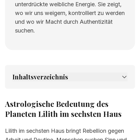
unterdrückte weibliche Energie. Sie zeigt,
wo wir uns weigern, kontrolliert zu werden
und wo wir Macht durch Authentizität
suchen.
Inhaltsverzeichnis
1.
Astrologische Bedeutung des Planeten Lilith
im sechsten Haus
Astrologische Bedeutung des
2.
Verwandte Seiten
Planeten Lilith im sechsten Haus
Lilith im sechsten Haus bringt Rebellion gegen
Arbeit und Routine. Menschen suchen Sinn und