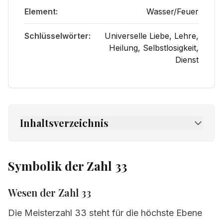
Element:
Wasser/Feuer
Schlüsselwörter:
Universelle Liebe, Lehre,
Heilung, Selbstlosigkeit,
Dienst
Inhaltsverzeichnis
1.
Osnovne informacije o broju 33
2.
Simbolika broja 33
Symbolik der Zahl 33
3.
Psihološki profil broja 33
Wesen der Zahl 33
4.
Značenje sudbinskog puta
Die Meisterzahl 33 steht für die höchste Ebene
5.
Snage i darovi