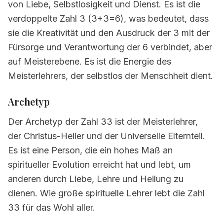
von Liebe, Selbstlosigkeit und Dienst. Es ist die
6.
Izazovi i lekcije
verdoppelte Zahl 3 (3+3=6), was bedeutet, dass
sie die Kreativität und den Ausdruck der 3 mit der
7.
Kakav je broj 33 u odnosima
Fürsorge und Verantwortung der 6 verbindet, aber
8.
Kakav je broj 33 u karijeri
auf Meisterebene. Es ist die Energie des
9.
Zdravlje i dobrobit
Meisterlehrers, der selbstlos der Menschheit dient.
10.
Kompatibilnost s drugim brojevima
Archetyp
11.
Kako uspjeti kao broj 33
Der Archetyp der Zahl 33 ist der Meisterlehrer,
12.
Poznate osobe
der Christus-Heiler und der Universelle Elternteil.
Es ist eine Person, die ein hohes Maß an
13.
Često postavljana pitanja
spiritueller Evolution erreicht hat und lebt, um
anderen durch Liebe, Lehre und Heilung zu
dienen. Wie große spirituelle Lehrer lebt die Zahl
33 für das Wohl aller.