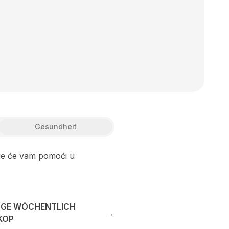
Gesundheit
ije će vam pomoći u
NGE WÖCHENTLICH
→
KOP