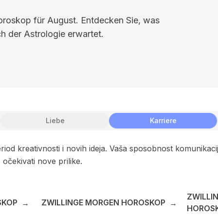
Horoskop für August. Entdecken Sie, was
h der Astrologie erwartet.
Liebe
Karriere
riod kreativnosti i novih ideja. Vaša sposobnost komunikac
čekivati nove prilike.
ZWILLI
SKOP
ZWILLINGE MORGEN HOROSKOP
→
→
HOROS