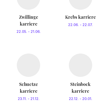
Zwillinge
Krebs karriere
karriere
22.06.
-
22.07.
22.05.
-
21.06.
Schuetze
Steinbock
karriere
karriere
23.11.
-
21.12.
22.12.
-
20.01.