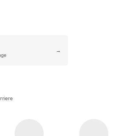
→
inge
rriere