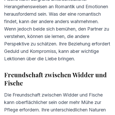
4.
Herausforderungen in der Beziehung
Herangehensweisen an Romantik und Emotionen
Widder und Fische
herausfordernd sein. Was der eine romantisch
5.
Tipps für Widder und Fische
findet, kann der andere anders wahrnehmen.
Wenn jedoch beide sich bemühen, den Partner zu
6.
Häufig gestellte Fragen zur Kompatibilität
verstehen, können sie lernen, die andere
Perspektive zu schätzen. Ihre Beziehung erfordert
Geduld und Kompromiss, kann aber wichtige
Lektionen über die Liebe bringen.
Freundschaft zwischen Widder und
Fische
Die Freundschaft zwischen Widder und Fische
kann oberflächlicher sein oder mehr Mühe zur
Pflege erfordern. Ihre unterschiedlichen Naturen