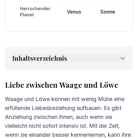
Herrschender
Venus
Sonne
Planet
Inhaltsverzeichnis
1.
Liebe zwischen Waage und Löwe
2.
Freundschaft zwischen Waage und Löwe
Liebe zwischen Waage und Löwe
3.
Kommunikation zwischen Waage und Löwe
Waage und Löwe können mit wenig Mühe eine
4.
Herausforderungen in der Beziehung
erfüllende Liebesbeziehung aufbauen. Es gibt
Waage und Löwe
Anziehung zwischen ihnen, auch wenn sie
5.
Tipps für Waage und Löwe
vielleicht nicht sofort intensiv ist. Mit der Zeit,
wenn sie einander besser kennenlernen, kann ihre
6.
Häufig gestellte Fragen zur Kompatibilität