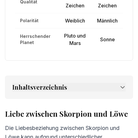
Qualität
Zeichen
Zeichen
Weiblich
Männlich
Polarität
Pluto und
Herrschender
Sonne
Planet
Mars
Inhaltsverzeichnis
1.
Liebe zwischen Skorpion und Löwe
2.
Freundschaft zwischen Skorpion und
Liebe zwischen Skorpion und Löwe
Löwe
Die Liebesbeziehung zwischen Skorpion und
3.
Kommunikation zwischen Skorpion und
Löwe
Löwe kann aufgrund unterschiedlicher