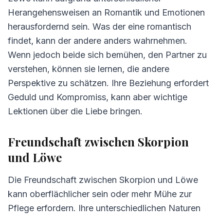
Herangehensweisen an Romantik und Emotionen
4.
Herausforderungen in der Beziehung
herausfordernd sein. Was der eine romantisch
Skorpion und Löwe
findet, kann der andere anders wahrnehmen.
5.
Tipps für Skorpion und Löwe
Wenn jedoch beide sich bemühen, den Partner zu
6.
Häufig gestellte Fragen zur Kompatibilität
verstehen, können sie lernen, die andere
Perspektive zu schätzen. Ihre Beziehung erfordert
Geduld und Kompromiss, kann aber wichtige
Lektionen über die Liebe bringen.
Freundschaft zwischen Skorpion
und Löwe
Die Freundschaft zwischen Skorpion und Löwe
kann oberflächlicher sein oder mehr Mühe zur
Pflege erfordern. Ihre unterschiedlichen Naturen