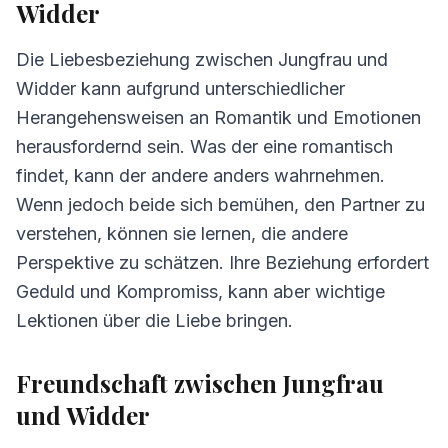
Widder
3.
Kommunikation zwischen Jungfrau und
Widder
Die Liebesbeziehung zwischen Jungfrau und
Widder kann aufgrund unterschiedlicher
4.
Herausforderungen in der Beziehung
Herangehensweisen an Romantik und Emotionen
Jungfrau und Widder
herausfordernd sein. Was der eine romantisch
5.
Tipps für Jungfrau und Widder
findet, kann der andere anders wahrnehmen.
6.
Häufig gestellte Fragen zur Kompatibilität
Wenn jedoch beide sich bemühen, den Partner zu
verstehen, können sie lernen, die andere
Perspektive zu schätzen. Ihre Beziehung erfordert
Geduld und Kompromiss, kann aber wichtige
Lektionen über die Liebe bringen.
Freundschaft zwischen Jungfrau
und Widder