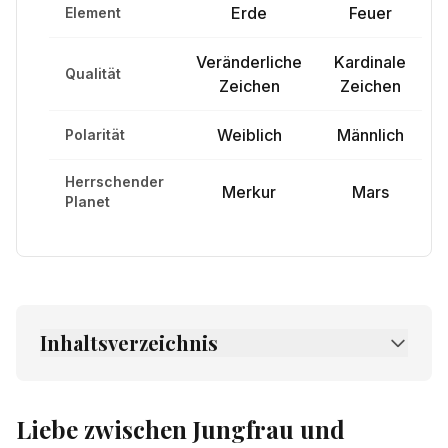
Erde
Feuer
Element
Veränderliche
Kardinale
Qualität
Zeichen
Zeichen
Weiblich
Männlich
Polarität
Herrschender
Merkur
Mars
Planet
Inhaltsverzeichnis
1.
Liebe zwischen Jungfrau und Widder
2.
Freundschaft zwischen Jungfrau und
Liebe zwischen Jungfrau und
Widder