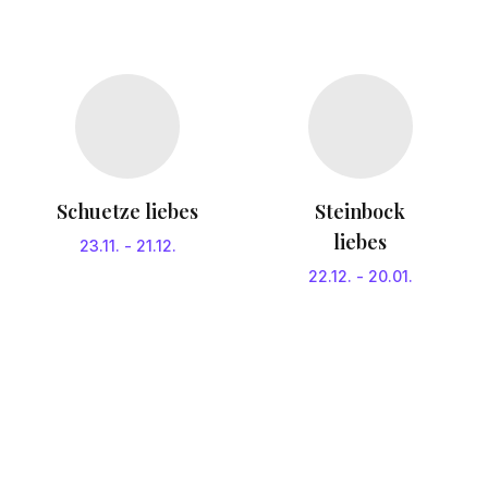
Schuetze liebes
Steinbock
liebes
23.11.
-
21.12.
22.12.
-
20.01.