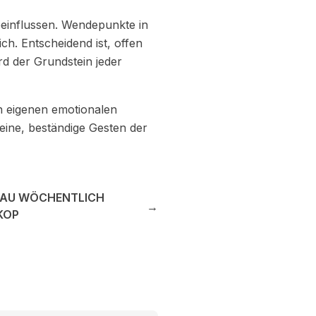
einflussen. Wendepunkte in
h. Entscheidend ist, offen
rd der Grundstein jeder
n eigenen emotionalen
leine, beständige Gesten der
AU WÖCHENTLICH
→
KOP