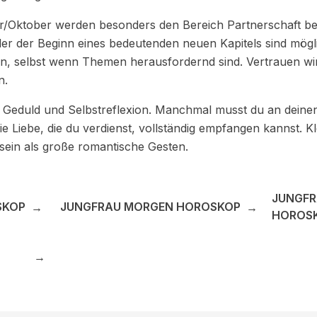
er/Oktober werden besonders den Bereich Partnerschaft be
 der Beginn eines bedeutenden neuen Kapitels sind möglic
ben, selbst wenn Themen herausfordernd sind. Vertrauen wi
n.
hr Geduld und Selbstreflexion. Manchmal musst du an deine
e Liebe, die du verdienst, vollständig empfangen kannst. K
 sein als große romantische Gesten.
JUNGFR
SKOP
JUNGFRAU MORGEN HOROSKOP
→
→
HOROS
→