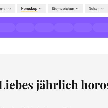
hner
Horoskop
Sternzeichen
Dekan
Liebes jährlich hor