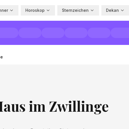
hner
Horoskop
Sternzeichen
Dekan
ge
aus im Zwillinge