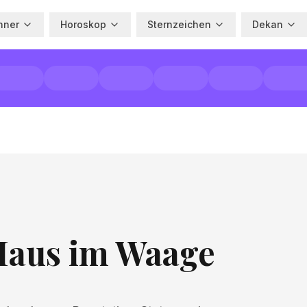
hner
Horoskop
Sternzeichen
Dekan
Haus im Waage