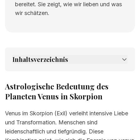
bereitet. Sie zeigt, wie wir lieben und was
wir schätzen.
Inhaltsverzeichnis
1.
Astrologische Bedeutung des Planeten
Venus in Skorpion
Astrologische Bedeutung des
2.
Verwandte Seiten
Planeten Venus in Skorpion
Venus im Skorpion (Exil) verleiht intensive Liebe
und Transformation. Menschen sind
leidenschaftlich und tiefgründig. Diese