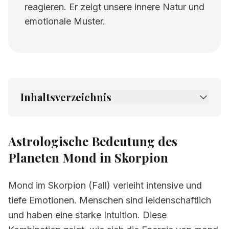
reagieren. Er zeigt unsere innere Natur und
emotionale Muster.
Inhaltsverzeichnis
1.
Astrologische Bedeutung des Planeten
Mond in Skorpion
Astrologische Bedeutung des
2.
Verwandte Seiten
Planeten Mond in Skorpion
Mond im Skorpion (Fall) verleiht intensive und
tiefe Emotionen. Menschen sind leidenschaftlich
und haben eine starke Intuition. Diese