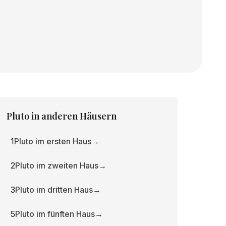
Pluto
in anderen Häusern
1
Pluto im ersten Haus
→
2
Pluto im zweiten Haus
→
3
Pluto im dritten Haus
→
5
Pluto im fünften Haus
→