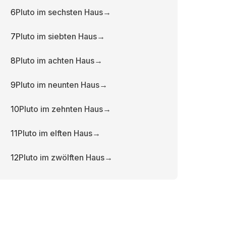
6
Pluto im sechsten Haus
→
7
Pluto im siebten Haus
→
8
Pluto im achten Haus
→
9
Pluto im neunten Haus
→
10
Pluto im zehnten Haus
→
11
Pluto im elften Haus
→
12
Pluto im zwölften Haus
→