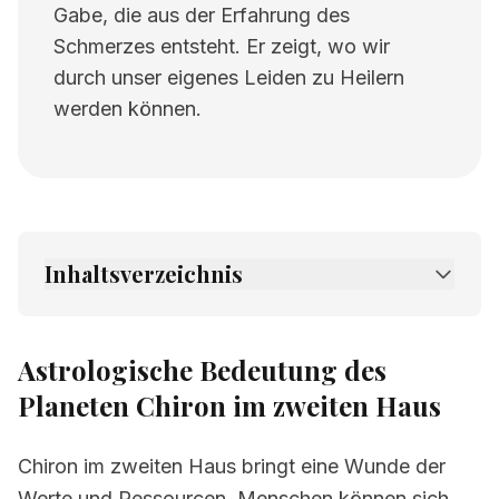
Gabe, die aus der Erfahrung des
Schmerzes entsteht. Er zeigt, wo wir
durch unser eigenes Leiden zu Heilern
werden können.
Inhaltsverzeichnis
1.
Astrologische Bedeutung des Planeten
Chiron im zweiten Haus
Astrologische Bedeutung des
2.
Verwandte Seiten
Planeten Chiron im zweiten Haus
Chiron im zweiten Haus bringt eine Wunde der
Werte und Ressourcen. Menschen können sich