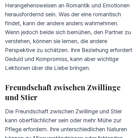
4.
Herausforderungen in der Beziehung
Herangehensweisen an Romantik und Emotionen
Zwillinge und Stier
herausfordernd sein. Was der eine romantisch
5.
Tipps für Zwillinge und Stier
findet, kann der andere anders wahrnehmen.
Wenn jedoch beide sich bemühen, den Partner zu
6.
Häufig gestellte Fragen zur Kompatibilität
verstehen, können sie lernen, die andere
Perspektive zu schätzen. Ihre Beziehung erfordert
Geduld und Kompromiss, kann aber wichtige
Lektionen über die Liebe bringen.
Freundschaft zwischen Zwillinge
und Stier
Die Freundschaft zwischen Zwillinge und Stier
kann oberflächlicher sein oder mehr Mühe zur
Pflege erfordern. Ihre unterschiedlichen Naturen