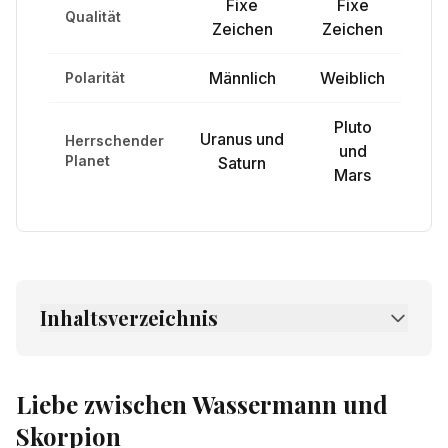
Fixe
Fixe
Qualität
Zeichen
Zeichen
Männlich
Weiblich
Polarität
Pluto
Uranus und
Herrschender
und
Planet
Saturn
Mars
Inhaltsverzeichnis
1.
Liebe zwischen Wassermann und Skorpion
2.
Freundschaft zwischen Wassermann und
Liebe zwischen Wassermann und
Skorpion
Skorpion