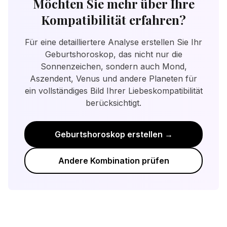
Möchten Sie mehr über Ihre
Unterschiede verbinden. Beratung oder das
Mars (sexuelle Energie) berücksichtigt. Die
Kompatibilität erfahren?
Lernen über Astrologie kann helfen, die
Sonnenzeichen geben eine gute
Naturen des anderen besser zu verstehen.
Grundbewertung, aber das Geburtshoroskop
Für eine detailliertere Analyse erstellen Sie Ihr
Wichtig: Entscheidet euch aktiv jeden Tag
bietet eine detailliertere Analyse der
Geburtshoroskop, das nicht nur die
füreinander. Der Schlüssel zum Erfolg liegt in
Beziehungsdynamik.
Sonnenzeichen, sondern auch Mond,
Verständnis, Kompromissen und der
Aszendent, Venus und andere Planeten für
Bereitschaft zu wachsen.
ein vollständiges Bild Ihrer Liebeskompatibilität
berücksichtigt.
Geburtshoroskop erstellen →
Andere Kombination prüfen