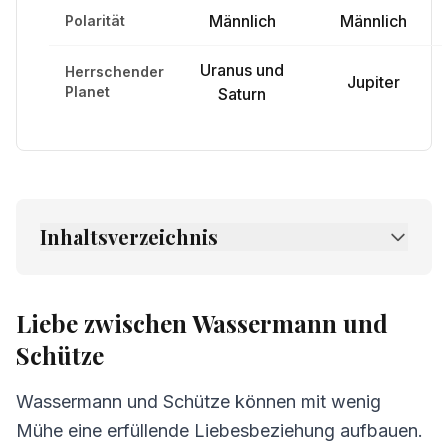
Männlich
Männlich
Polarität
Uranus und
Herrschender
Jupiter
Planet
Saturn
Inhaltsverzeichnis
1.
Liebe zwischen Wassermann und Schütze
2.
Freundschaft zwischen Wassermann und
Liebe zwischen Wassermann und
Schütze
Schütze
3.
Kommunikation zwischen Wassermann
und Schütze
Wassermann und Schütze können mit wenig
Mühe eine erfüllende Liebesbeziehung aufbauen.
4.
Herausforderungen in der Beziehung