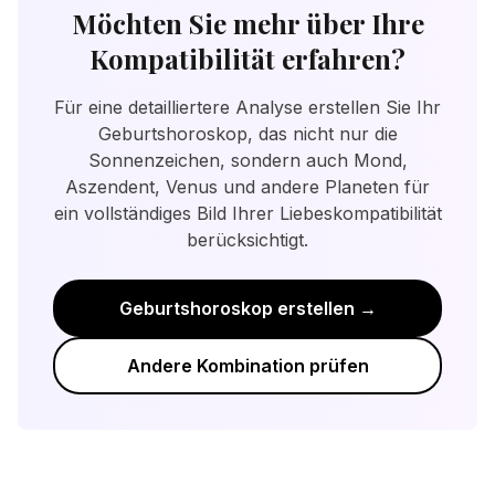
sie mit Aufmerksamkeit und Dankbarkeit.
Selbstdarstellung), Venus (Liebesstil) und
Möchten Sie mehr über Ihre
Wichtig ist, kontinuierlich in die Beziehung zu
Mars (sexuelle Energie) berücksichtigt. Die
Kompatibilität erfahren?
investieren und einander wertzuschätzen.
Sonnenzeichen geben eine gute
Grundbewertung, aber das Geburtshoroskop
Für eine detailliertere Analyse erstellen Sie Ihr
bietet eine detailliertere Analyse der
Geburtshoroskop, das nicht nur die
Beziehungsdynamik.
Sonnenzeichen, sondern auch Mond,
Aszendent, Venus und andere Planeten für
ein vollständiges Bild Ihrer Liebeskompatibilität
berücksichtigt.
Geburtshoroskop erstellen →
Andere Kombination prüfen