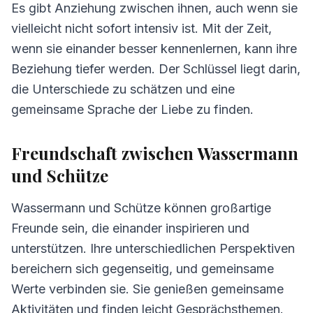
Es gibt Anziehung zwischen ihnen, auch wenn sie
Wassermann und Schütze
vielleicht nicht sofort intensiv ist. Mit der Zeit,
5.
Tipps für Wassermann und Schütze
wenn sie einander besser kennenlernen, kann ihre
6.
Häufig gestellte Fragen zur Kompatibilität
Beziehung tiefer werden. Der Schlüssel liegt darin,
die Unterschiede zu schätzen und eine
gemeinsame Sprache der Liebe zu finden.
Freundschaft zwischen Wassermann
und Schütze
Wassermann und Schütze können großartige
Freunde sein, die einander inspirieren und
unterstützen. Ihre unterschiedlichen Perspektiven
bereichern sich gegenseitig, und gemeinsame
Werte verbinden sie. Sie genießen gemeinsame
Aktivitäten und finden leicht Gesprächsthemen.