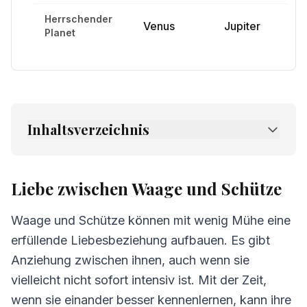
Herrschender
Venus
Jupiter
Planet
Inhaltsverzeichnis
1.
Liebe zwischen Waage und Schütze
2.
Freundschaft zwischen Waage und
Liebe zwischen Waage und Schütze
Schütze
Waage und Schütze können mit wenig Mühe eine
3.
Kommunikation zwischen Waage und
Schütze
erfüllende Liebesbeziehung aufbauen. Es gibt
Anziehung zwischen ihnen, auch wenn sie
4.
Herausforderungen in der Beziehung
vielleicht nicht sofort intensiv ist. Mit der Zeit,
Waage und Schütze
wenn sie einander besser kennenlernen, kann ihre