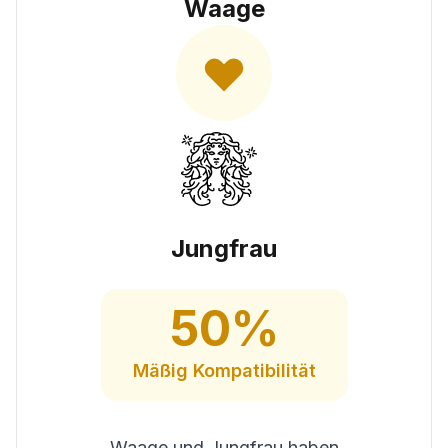
Waage
Jungfrau
50
%
Mäßig
Kompatibilität
Waage und Jungfrau haben