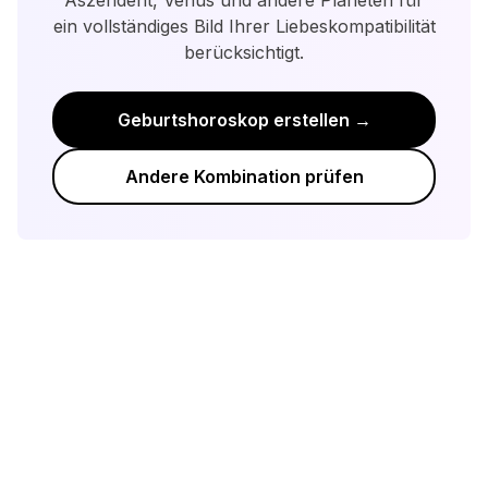
Aszendent, Venus und andere Planeten für
Verständnis, Kompromissen und der
ein vollständiges Bild Ihrer Liebeskompatibilität
berücksichtigt.
Bereitschaft zu wachsen.
Geburtshoroskop erstellen →
Andere Kombination prüfen