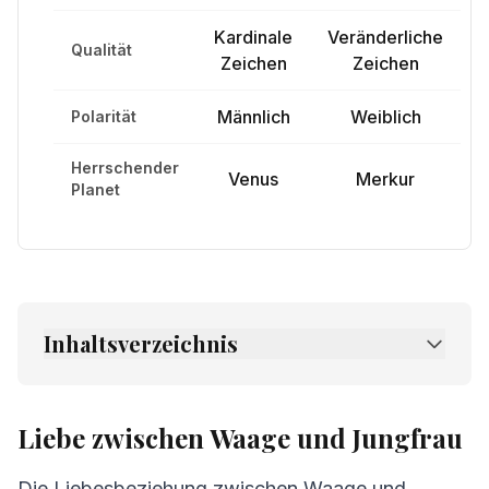
Kardinale
Veränderliche
Qualität
Zeichen
Zeichen
Männlich
Weiblich
Polarität
Herrschender
Venus
Merkur
Planet
Inhaltsverzeichnis
1.
Liebe zwischen Waage und Jungfrau
2.
Freundschaft zwischen Waage und
Liebe zwischen Waage und Jungfrau
Jungfrau
Die Liebesbeziehung zwischen Waage und