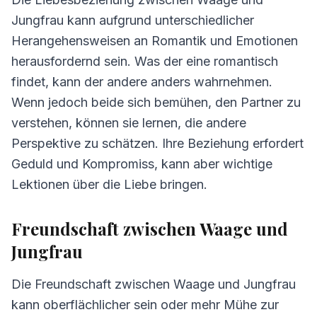
3.
Kommunikation zwischen Waage und
Jungfrau
Jungfrau kann aufgrund unterschiedlicher
Herangehensweisen an Romantik und Emotionen
4.
Herausforderungen in der Beziehung
herausfordernd sein. Was der eine romantisch
Waage und Jungfrau
findet, kann der andere anders wahrnehmen.
5.
Tipps für Waage und Jungfrau
Wenn jedoch beide sich bemühen, den Partner zu
6.
Häufig gestellte Fragen zur Kompatibilität
verstehen, können sie lernen, die andere
Perspektive zu schätzen. Ihre Beziehung erfordert
Geduld und Kompromiss, kann aber wichtige
Lektionen über die Liebe bringen.
Freundschaft zwischen Waage und
Jungfrau
Die Freundschaft zwischen Waage und Jungfrau
kann oberflächlicher sein oder mehr Mühe zur