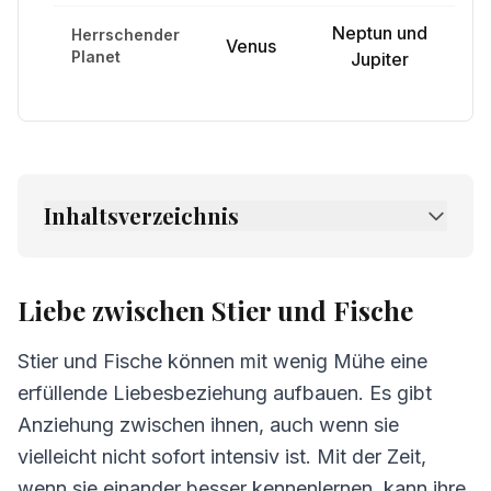
Neptun und
Herrschender
Venus
Planet
Jupiter
Inhaltsverzeichnis
1.
Liebe zwischen Stier und Fische
2.
Freundschaft zwischen Stier und Fische
Liebe zwischen Stier und Fische
3.
Kommunikation zwischen Stier und Fische
Stier und Fische können mit wenig Mühe eine
4.
Herausforderungen in der Beziehung Stier
erfüllende Liebesbeziehung aufbauen. Es gibt
und Fische
Anziehung zwischen ihnen, auch wenn sie
5.
Tipps für Stier und Fische
vielleicht nicht sofort intensiv ist. Mit der Zeit,
wenn sie einander besser kennenlernen, kann ihre