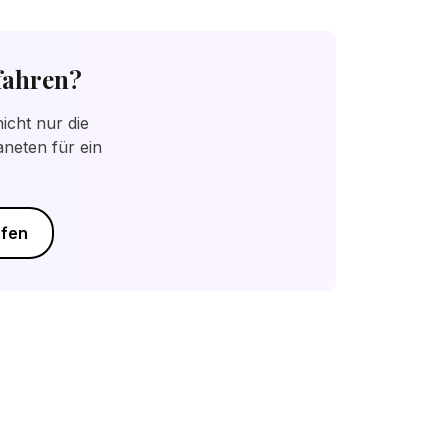
ehungsdynamik.
fahren?
icht nur die
neten für ein
üfen