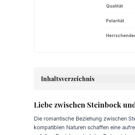
Qualität
Polarität
Herrschender
Inhaltsverzeichnis
1.
Liebe zwischen Steinbock und Jung
2.
Freundschaft zwischen Steinbock 
Liebe zwischen Steinbock un
3.
Kommunikation zwischen Steinbock
Die romantische Beziehung zwischen Stei
4.
Herausforderungen in der Beziehu
kompatiblen Naturen schaffen eine aufre