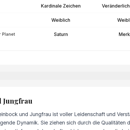
Kardinale Zeichen
Veränderlic
Weiblich
Weibl
Saturn
Merk
 Planet
frau
und Jungfrau
d Jungfrau
 und Jungfrau
nbock und Jungfrau ist voller Leidenschaft und Verstä
ng Steinbock und Jungfrau
gende Dynamik. Sie ziehen sich durch die Qualitäten d