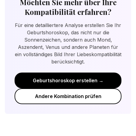
Möchten Sie mehr über Ihre
Unterschiede verbinden. Beratung oder das
Mars (sexuelle Energie) berücksichtigt. Die
Kompatibilität erfahren?
Lernen über Astrologie kann helfen, die
Sonnenzeichen geben eine gute
Naturen des anderen besser zu verstehen.
Grundbewertung, aber das Geburtshoroskop
Für eine detailliertere Analyse erstellen Sie Ihr
Wichtig: Entscheidet euch aktiv jeden Tag
bietet eine detailliertere Analyse der
Geburtshoroskop, das nicht nur die
füreinander. Der Schlüssel zum Erfolg liegt in
Beziehungsdynamik.
Sonnenzeichen, sondern auch Mond,
Verständnis, Kompromissen und der
Aszendent, Venus und andere Planeten für
Bereitschaft zu wachsen.
ein vollständiges Bild Ihrer Liebeskompatibilität
berücksichtigt.
Geburtshoroskop erstellen →
Andere Kombination prüfen