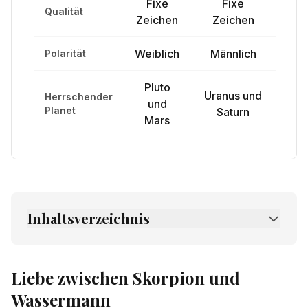
Fixe
Fixe
Qualität
Zeichen
Zeichen
Weiblich
Männlich
Polarität
Pluto
Uranus und
Herrschender
und
Planet
Saturn
Mars
Inhaltsverzeichnis
1.
Liebe zwischen Skorpion und Wassermann
2.
Freundschaft zwischen Skorpion und
Liebe zwischen Skorpion und
Wassermann
Wassermann