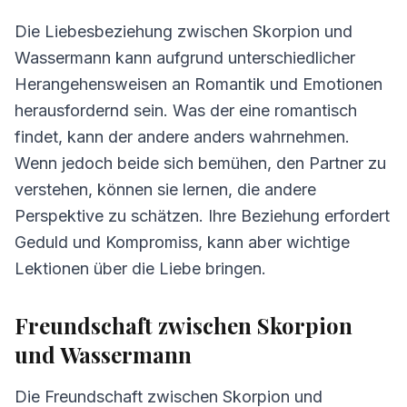
3.
Kommunikation zwischen Skorpion und
Wassermann
Die Liebesbeziehung zwischen Skorpion und
Wassermann kann aufgrund unterschiedlicher
4.
Herausforderungen in der Beziehung
Herangehensweisen an Romantik und Emotionen
Skorpion und Wassermann
herausfordernd sein. Was der eine romantisch
5.
Tipps für Skorpion und Wassermann
findet, kann der andere anders wahrnehmen.
6.
Häufig gestellte Fragen zur Kompatibilität
Wenn jedoch beide sich bemühen, den Partner zu
verstehen, können sie lernen, die andere
Perspektive zu schätzen. Ihre Beziehung erfordert
Geduld und Kompromiss, kann aber wichtige
Lektionen über die Liebe bringen.
Freundschaft zwischen Skorpion
und Wassermann
Die Freundschaft zwischen Skorpion und