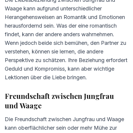
3.
Kommunikation zwischen Jungfrau und
Waage
Waage kann aufgrund unterschiedlicher
Herangehensweisen an Romantik und Emotionen
4.
Herausforderungen in der Beziehung
herausfordernd sein. Was der eine romantisch
Jungfrau und Waage
findet, kann der andere anders wahrnehmen.
5.
Tipps für Jungfrau und Waage
Wenn jedoch beide sich bemühen, den Partner zu
6.
Häufig gestellte Fragen zur Kompatibilität
verstehen, können sie lernen, die andere
Perspektive zu schätzen. Ihre Beziehung erfordert
Geduld und Kompromiss, kann aber wichtige
Lektionen über die Liebe bringen.
Freundschaft zwischen Jungfrau
und Waage
Die Freundschaft zwischen Jungfrau und Waage
kann oberflächlicher sein oder mehr Mühe zur