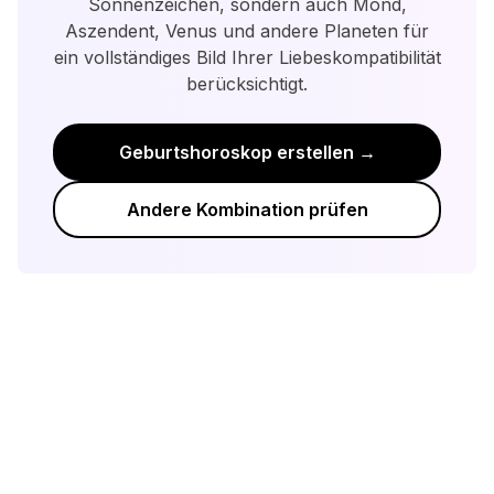
Sonnenzeichen, sondern auch Mond,
Verständnis, Kompromissen und der
Aszendent, Venus und andere Planeten für
Bereitschaft zu wachsen.
ein vollständiges Bild Ihrer Liebeskompatibilität
berücksichtigt.
Geburtshoroskop erstellen →
Andere Kombination prüfen