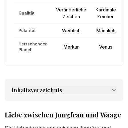
Veränderliche
Kardinale
Qualität
Zeichen
Zeichen
Weiblich
Männlich
Polarität
Herrschender
Merkur
Venus
Planet
Inhaltsverzeichnis
1.
Liebe zwischen Jungfrau und Waage
2.
Freundschaft zwischen Jungfrau und
Liebe zwischen Jungfrau und Waage
Waage
Die Liebesbeziehung zwischen Jungfrau und