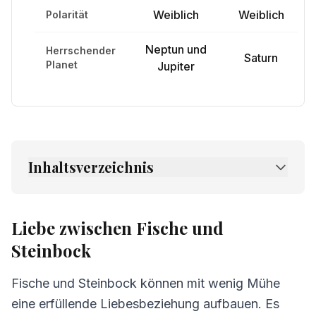
Weiblich
Weiblich
Polarität
Neptun und
Herrschender
Saturn
Planet
Jupiter
Inhaltsverzeichnis
1.
Liebe zwischen Fische und Steinbock
2.
Freundschaft zwischen Fische und
Liebe zwischen Fische und
Steinbock
Steinbock
3.
Kommunikation zwischen Fische und
Steinbock
Fische und Steinbock können mit wenig Mühe
eine erfüllende Liebesbeziehung aufbauen. Es
4.
Herausforderungen in der Beziehung