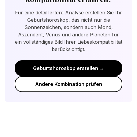
Sonnenzeichen geben eine gute
Wichtig ist, kontinuierlich in die Beziehung zu
Grundbewertung, aber das Geburtshoroskop
investieren und einander wertzuschätzen.
Für eine detailliertere Analyse erstellen Sie Ihr
bietet eine detailliertere Analyse der
Geburtshoroskop, das nicht nur die
Beziehungsdynamik.
Sonnenzeichen, sondern auch Mond,
Aszendent, Venus und andere Planeten für
ein vollständiges Bild Ihrer Liebeskompatibilität
berücksichtigt.
Geburtshoroskop erstellen →
Andere Kombination prüfen