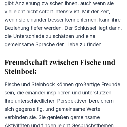
gibt Anziehung zwischen ihnen, auch wenn sie
Fische und Steinbock
vielleicht nicht sofort intensiv ist. Mit der Zeit,
5.
Tipps für Fische und Steinbock
wenn sie einander besser kennenlernen, kann ihre
6.
Häufig gestellte Fragen zur Kompatibilität
Beziehung tiefer werden. Der Schlüssel liegt darin,
die Unterschiede zu schätzen und eine
gemeinsame Sprache der Liebe zu finden.
Freundschaft zwischen Fische und
Steinbock
Fische und Steinbock können großartige Freunde
sein, die einander inspirieren und unterstützen.
Ihre unterschiedlichen Perspektiven bereichern
sich gegenseitig, und gemeinsame Werte
verbinden sie. Sie genießen gemeinsame
Aktivitäten und finden leicht Gesprächsthemen.