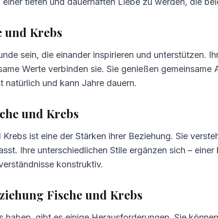
u einer tiefen und dauerhaften Liebe zu werden, die bei
lität
e und Krebs
de sein, die einander inspirieren und unterstützen. Ih
same Werte verbinden sie. Sie genießen gemeinsame Ak
 natürlich und kann Jahre dauern.
che und Krebs
rebs ist eine der Stärken ihrer Beziehung. Sie verste
asst. Ihre unterschiedlichen Stile ergänzen sich – einer
verständnisse konstruktiv.
ziehung Fische und Krebs
s haben, gibt es einige Herausforderungen. Sie könne