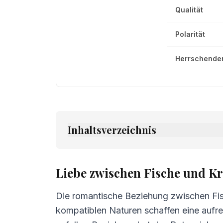
Qualität
Polarität
Herrschender
Inhaltsverzeichnis
1.
Liebe zwischen Fische und Krebs
2.
Freundschaft zwischen Fische und 
Liebe zwischen Fische und K
3.
Kommunikation zwischen Fische un
Die romantische Beziehung zwischen Fisc
4.
Herausforderungen in der Beziehun
kompatiblen Naturen schaffen eine aufre