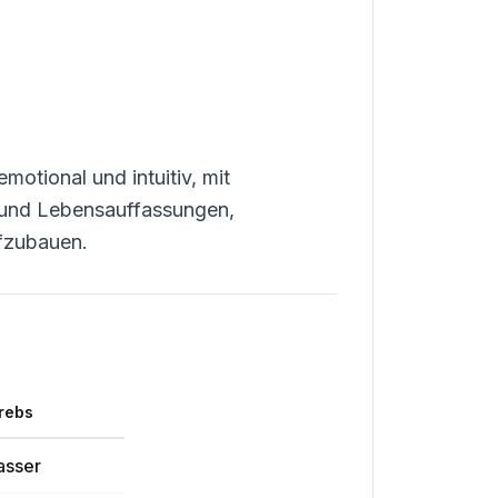
motional und intuitiv, mit
e und Lebensauffassungen,
ufzubauen.
rebs
sser