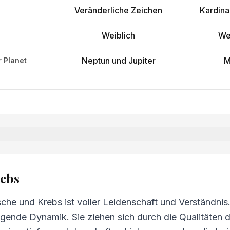
Veränderliche Zeichen
Kardina
Weiblich
We
Neptun und Jupiter
M
 Planet
Krebs
rebs
d Krebs
he und Krebs ist voller Leidenschaft und Verständnis. 
g Fische und Krebs
gende Dynamik. Sie ziehen sich durch die Qualitäten d