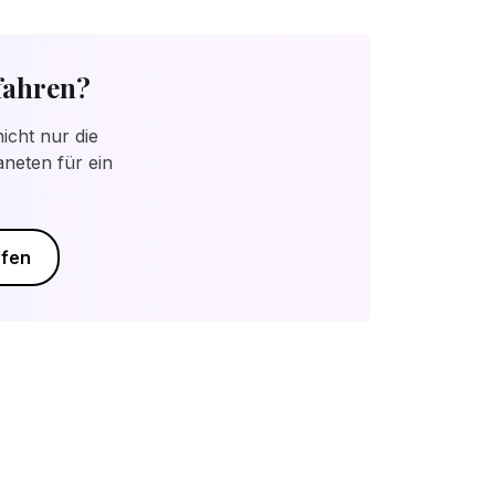
ehungsdynamik.
fahren?
icht nur die
neten für ein
üfen