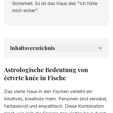
Sicherheit. Es ist das Haus des "Ich fühle
mich sicher".
Inhaltsverzeichnis
1.
Astrologische Bedeutung von četvrte kuće
in Fische
Astrologische Bedeutung von
2.
Verwandte Seiten
četvrte kuće in Fische
Das vierte Haus in den Fischen verleiht ein
intuitives, kreatives Heim. Personen sind sensibel,
fantasievoll und empathisch. Diese Kombination