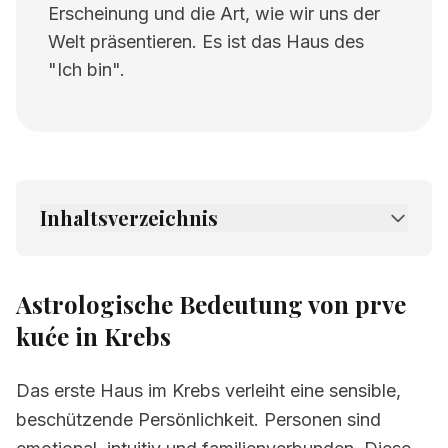
Erscheinung und die Art, wie wir uns der
Welt präsentieren. Es ist das Haus des
"Ich bin".
Inhaltsverzeichnis
1.
Astrologische Bedeutung von prve kuće in
Krebs
Astrologische Bedeutung von prve
2.
Verwandte Seiten
kuće in Krebs
Das erste Haus im Krebs verleiht eine sensible,
beschützende Persönlichkeit. Personen sind